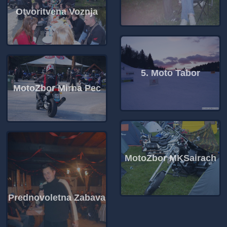
Otvoritvena Voznja
5. Moto Tabor
MotoZbor Mirna Pec
MotoZbor MKSairach
Prednovoletna Zabava